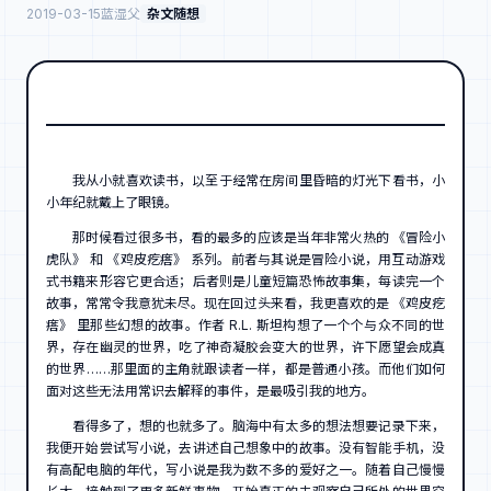
2019-03-15
蓝湿父
杂文随想
我从小就喜欢读书，以至于经常在房间里昏暗的灯光下看书，小
小年纪就戴上了眼镜。
那时候看过很多书，看的最多的应该是当年非常火热的 《冒险小
虎队》 和 《鸡皮疙瘩》 系列。前者与其说是冒险小说，用互动游戏
式书籍来形容它更合适；后者则是儿童短篇恐怖故事集，每读完一个
故事，常常令我意犹未尽。现在回过头来看，我更喜欢的是 《鸡皮疙
瘩》 里那些幻想的故事。作者 R.L. 斯坦构想了一个个与众不同的世
界，存在幽灵的世界，吃了神奇凝胶会变大的世界，许下愿望会成真
的世界……那里面的主角就跟读者一样，都是普通小孩。而他们如何
面对这些无法用常识去解释的事件，是最吸引我的地方。
看得多了，想的也就多了。脑海中有太多的想法想要记录下来，
我便开始尝试写小说，去讲述自己想象中的故事。没有智能手机，没
有高配电脑的年代，写小说是我为数不多的爱好之一。随着自己慢慢