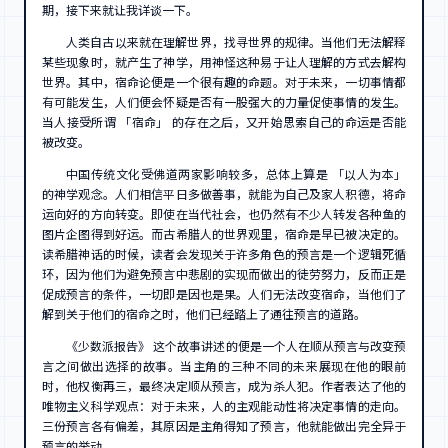
期，接下来就让我详谈一下。
人类自古以来就在理解世界，找寻世界的规律。当他们无法解释
某些现象时，就产生了神学，用神怪这种易于让人理解的方式去解构
世界。其中，宿命论便是一个很有趣的命题。对于未来，一切事情都
有可能发生，人们便会怀疑是否有一股强大的力量促使事情的发生。
当人接受所谓 「宿命」 的存在之后，又开始思索自己的命运是否能
被改变。
中国传统文化受佛道两家影响较多，总体上算是 「以人为本」
的神学观念。人们相信平日多做善事，就能为自己及家人积德，将命
运向好的方向转变。即使在当代社会，也仍然有不少人转发各种鱼的
图片企图得到好运。而古希腊人的世界观里，宿命是早已被决定的。
读希腊神话的时候，读者会发现关于许多角色的预言是一个逻辑死循
环，因为他们为避免预言中悲剧的实现而做出的徒劳努力，反而正是
促成预言的条件，一切即是因也是果。人们无法改变宿命，当他们了
解到关于他们的宿命之时，他们已经踏上了通往预言的道路。
《少数派报告》 这个故事讲述的便是一个人在顺从预言与改变预
言之间做出选择的故事。当主角的三种不同的未来展现在他的眼前
时，他权衡再三，最终决定顺从预言，成为杀人犯。作者表达了他的
唯物主义科学观点：对于未来，人的主观能动性将决定事情的走向。
三份预言各有偏差，其原因是主角得知了预言，他就能做出完全异于
预言的举动。