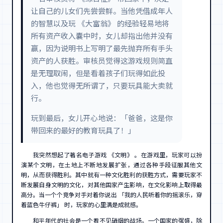
让自己的儿女们先尝尝鲜。当他凭借成年人
的智慧以及玩 《大富翁》 的经验轻易地将
所有资产收入囊中时，女儿却指出他并没有
赢，因为说明书上写明了最先抛弃所有手头
资产的人获胜。审核员觉得这游戏规则简直
是无理取闹，但是看着孩子们玩得如此投
入，他也觉得无所谓了，只要玩具能大卖就
行。
玩到最后，女儿开心地说：「爸爸，这是你
带回来的最好的教育玩具了！」
我突然想起了著名电子游戏 《文明》 。在游戏里，玩家可以扮
演某个文明，在土地上不断地发展扩张，通过各种手段征服其他文
明，从而获得胜利。其中就有一种文化胜利的获胜方式，需要玩家不
断发展自身文明的文化，对其他国家产生影响，在文化影响上取得最
高分。当一个个竞争对手对着你说出 「我的人民听着你的摇滚乐，穿
着蓝色牛仔裤」 时，玩家的心里满是成就感。
和平年代的社会是一个看不见硝烟的战场。一个国家的强盛，除