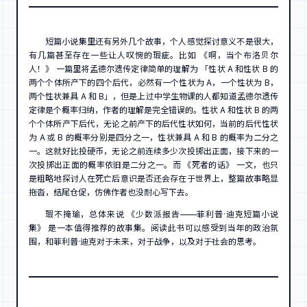
短篇小说集里还有另外几个故事，个人感觉探讨意义不是很大，
有几篇甚至存在一些让人叹惋的瑕疵。比如 《啊，当个布洛贝尔
人！》 一篇里将孟德尔遗传定律简单的理解为 「性状 A 和性状 B 的
两个个体所产下的四个后代，必然有一个性状为 A，一个性状为 B，
两个性状兼具 A 和 B」，但是上过中学生物课的人都知道孟德尔遗传
定律是个概率归纳，作者的理解是完全错误的。性状 A 和性状 B 的两
个个体所产下后代，无论之前产下的后代性状如何，当前的后代性状
为 A 或 B 的概率分别是四分之一，性状兼具 A 和 B 的概率为二分之
一。这就好比投硬币，无论之前连续多少次投掷出正面，接下来的一
次投掷出正面的概率依旧是二分之一。而 《死者的话》 一文，也只
是粗略地探讨人在死亡后意识是否还会存在于世界上，整篇故事略显
拖沓，结尾仓促，仿佛作者也没耐心写下去。
瑕不掩瑜，总体来说 《少数派报告——菲利普·迪克短篇小说
集》 是一本值得推荐的故事集。阅读此书可以感受到当年的政治氛
围，和菲利普·迪克对于未来，对于战争，以及对于社会的思考。