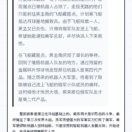
现据点已被机器人占领了，走投无路的他们
只能前往男主角的飞船藏匿点，计划乘飞船
抵达月球基地搬救兵。由于飞船核载一人，
男主又已负伤，只得将俄军队友送上飞船，
希望她能通知美军总部，并尽快派人下来救
他。
在飞船藏匿点，男主角厌烦了漫长的等待，
回到了摧毁机器人队友的地方，通过残留的
金属碎片惊讶地发现那位机器人是第四代产
品。随之而来的机器人大军里，他看到了刚
刚被自己送上飞船的俄军小队成员的模样。
这时候他才恍然大悟，原来那位俄军队友才
是第二代产品。
整部故事是建立在冷战基础上的，美苏两大意识形态的斗争，最
终催生了第三次世界大战。苏军凭借强大的军事实力打败了美军，美
军便研制机器人扭转战局，只是没想到智能机器人发展太快，开始进
化，并且最终想要毁灭人类。