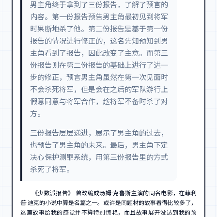
男主角终于拿到了三份报告，了解了预言的
内容。第一份报告预告男主角最初见到将军
时果断地杀了他。第二份报告是基于第一份
报告的情况进行修正的，这名先知预知到男
主角看到了报告，因此改变了主意。而第三
份报告则在第二份报告的基础上进行了进一
步的修正，预言男主角虽然在第一次见面时
不会杀死将军，但是会在之后的军队游行上
假意同意与将军合作，趁将军不备时杀了对
方。
三份报告层层递进，展示了男主角的过去，
也预告了男主角的未来。最后，男主角下定
决心保护测罪系统，用第三份报告里的方式
杀死了将军。
《少数派报告》 曾改编成汤姆·克鲁斯主演的同名电影，在菲利
普·迪克的小说中算是名篇之一。或许是同题材的故事看得比较多了，
这篇故事给我的感觉并不算特别惊艳，而且故事展开没达到我的预