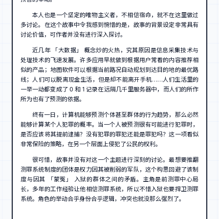
本人也是一个坚定的唯物主义者，不相信宿命，就不在这里做过
多讨论。在这个故事中令我感到惋惜的是，故事的背景设定非常具有
讨论价值，可作者并没有进行深入探讨。
近几年 「大数据」 概念炒的火热，究其原因是信息采集技术与
处理技术的飞速发展。许多应用早就做到根据用户常看的内容推荐相
似的产品；地图软件可以根据当前路况自动规划到达目的地的最优路
线；人们可以脱离现金生活，但是却不能离开手机……人们生活里的
一举一动都变成了 0 和 1 记录在远隔几千里服务器中，而人们的所作
所为也有了预测的依据。
终有一日，计算机能够预测个体甚至群体的行为趋势，那么必然
能够计算某个人犯罪的概率。当一个人被预测很有可能进行犯罪时，
是否应该将其提前逮捕？没有犯罪的罪犯还能是罪犯吗？这一项看似
非常保险的策略，在另一个层面上侵犯了公民的权利。
很可惜，故事并没有对这一个主题进行深刻的讨论。最想要推翻
测罪系统制度的团体是权力因其被削弱的军队，这个构思回避了该制
度与因其 「蒙冤」 入狱的群体之间的矛盾。主角是前测罪中心局
长，多年的工作经验让他相信测罪系统，所以不惜入狱也要捍卫测罪
系统。角色的举动合乎身份合乎逻辑，冲突也就没那么强烈了。