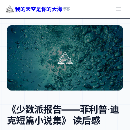
我的天空是你的大海
博客
跳
至
内
容
《少数派报告——菲利普·迪
克短篇小说集》 读后感