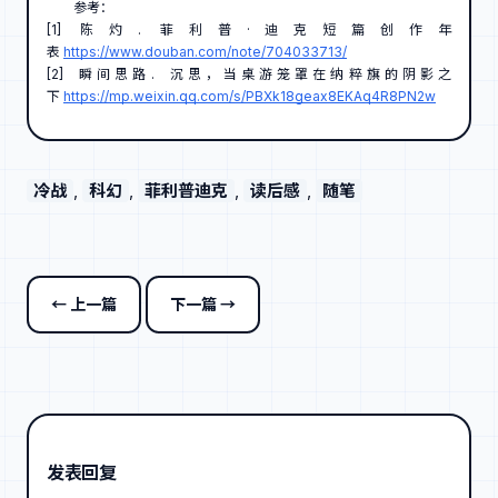
参考：
[1] 陈灼. 菲利普·迪克短篇创作年
表
https://www.douban.com/note/704033713/
[2] 瞬间思路. 沉思，当桌游笼罩在纳粹旗的阴影之
下
https://mp.weixin.qq.com/s/PBXk18geax8EKAq4R8PN2w
冷战
, 
科幻
, 
菲利普迪克
, 
读后感
, 
随笔
← 上一篇
下一篇 →
发表回复