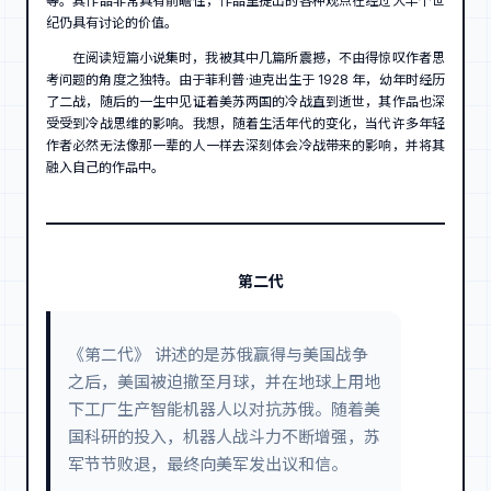
等。其作品非常具有前瞻性，作品里提出的各种观点在经过大半个世
纪仍具有讨论的价值。
在阅读短篇小说集时，我被其中几篇所震撼，不由得惊叹作者思
考问题的角度之独特。由于菲利普·迪克出生于 1928 年，幼年时经历
了二战，随后的一生中见证着美苏两国的冷战直到逝世，其作品也深
受受到冷战思维的影响。我想，随着生活年代的变化，当代许多年轻
作者必然无法像那一辈的人一样去深刻体会冷战带来的影响，并将其
融入自己的作品中。
第二代
《第二代》 讲述的是苏俄赢得与美国战争
之后，美国被迫撤至月球，并在地球上用地
下工厂生产智能机器人以对抗苏俄。随着美
国科研的投入，机器人战斗力不断增强，苏
军节节败退，最终向美军发出议和信。