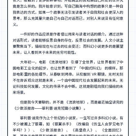
长大，接触到了更多新鲜事物，开始真正的去观察自己所处的世界究
竟是怎么样的。我开始意识到，写自己脑海中构想的故事只是一种自
我表达的方式，如果一个故事无法引发读者关于自我和社会更深入的
思考，那么充其量只是自己与自己对话而已，对别人来说没有任何意
义。
一件好的作品应该是作者借以用来与读者对话的媒介。通过这种
对话形式，读者能够反思自身的存在，反思社会的发展。人文小说主
要聚焦当下，描绘现在与过去的社会变迁；而科幻小说更多的是展望
未来，让人看到关于未来的无穷可能性。
大年初一，电影 《流浪地球》 引爆了全世界，让世界看到了中
国电影工业化的起步，也让世界看到了 「中国式科幻」 的模样。那
部电影里的各处细节，从春联到烤串，从校服到 VR 眼镜，无时无刻
不在告诉观众这就是未来，一个由中国现代社会发展起来的未来。无
论科技如何发展，文化的传承不会中断。这就是剧组向我们描绘的未
来场景。
但是我今天要聊的，并不是 《流浪地球》，而是最近抽空读完的
《少数派报告——菲利普·迪克短篇小说集》 。
菲利普·迪克作为上个世纪的小说家，一生写过许多科幻小说，有
不少被搬上了银幕，如 《银翼杀手》 （改编自 《仿生人会梦见电子
羊吗？》） 、 《少数派报告》 、 《高堡奇人》 、 《全面回忆》