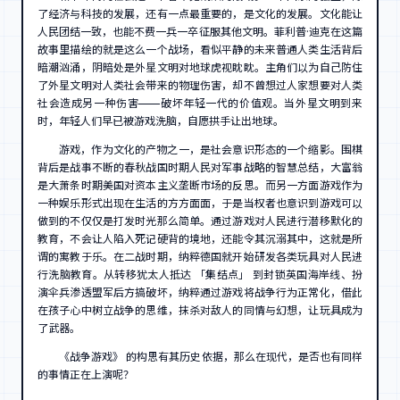
了经济与科技的发展，还有一点最重要的，是文化的发展。文化能让
人民团结一致，也能不费一兵一卒征服其他文明。菲利普·迪克在这篇
故事里描绘的就是这么一个战场，看似平静的未来普通人类生活背后
暗潮汹涌，阴暗处是外星文明对地球虎视眈眈。主角们以为自己防住
了外星文明对人类社会带来的物理伤害，却不曾想过人家想要对人类
社会造成另一种伤害——破坏年轻一代的价值观。当外星文明到来
时，年轻人们早已被游戏洗脑，自愿拱手让出地球。
游戏，作为文化的产物之一，是社会意识形态的一个缩影。围棋
背后是战事不断的春秋战国时期人民对军事战略的智慧总结，大富翁
是大萧条时期美国对资本主义垄断市场的反思。而另一方面游戏作为
一种娱乐形式出现在生活的方方面面，于是当权者也意识到游戏可以
做到的不仅仅是打发时光那么简单。通过游戏对人民进行潜移默化的
教育，不会让人陷入死记硬背的境地，还能令其沉溺其中，这就是所
谓的寓教于乐。在二战时期，纳粹德国就开始研发各类玩具对人民进
行洗脑教育。从转移犹太人抵达 「集结点」 到封锁英国海岸线、扮
演伞兵渗透盟军后方搞破坏，纳粹通过游戏将战争行为正常化，借此
在孩子心中树立战争的思维，抹杀对敌人的同情与幻想，让玩具成为
了武器。
《战争游戏》 的构思有其历史依据，那么在现代，是否也有同样
的事情正在上演呢？