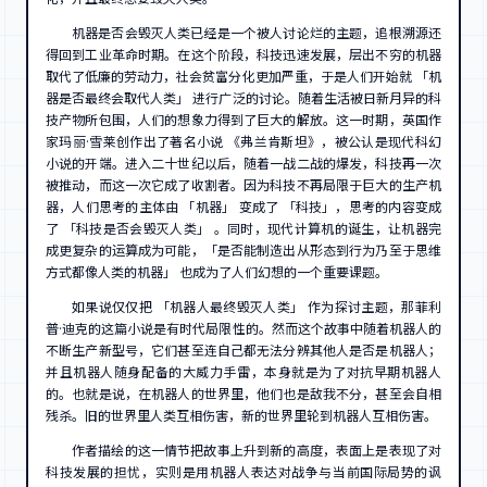
机器是否会毁灭人类已经是一个被人讨论烂的主题，追根溯源还
得回到工业革命时期。在这个阶段，科技迅速发展，层出不穷的机器
取代了低廉的劳动力，社会贫富分化更加严重，于是人们开始就 「机
器是否最终会取代人类」 进行广泛的讨论。随着生活被日新月异的科
技产物所包围，人们的想象力得到了巨大的解放。这一时期，英国作
家玛丽·雪莱创作出了著名小说 《弗兰肯斯坦》，被公认是现代科幻
小说的开端。进入二十世纪以后，随着一战二战的爆发，科技再一次
被推动，而这一次它成了收割者。因为科技不再局限于巨大的生产机
器，人们思考的主体由 「机器」 变成了 「科技」，思考的内容变成
了 「科技是否会毁灭人类」 。同时，现代计算机的诞生，让机器完
成更复杂的运算成为可能，「是否能制造出从形态到行为乃至于思维
方式都像人类的机器」 也成为了人们幻想的一个重要课题。
如果说仅仅把 「机器人最终毁灭人类」 作为探讨主题，那菲利
普·迪克的这篇小说是有时代局限性的。然而这个故事中随着机器人的
不断生产新型号，它们甚至连自己都无法分辨其他人是否是机器人；
并且机器人随身配备的大威力手雷，本身就是为了对抗早期机器人
的。也就是说，在机器人的世界里，他们也是敌我不分，甚至会自相
残杀。旧的世界里人类互相伤害，新的世界里轮到机器人互相伤害。
作者描绘的这一情节把故事上升到新的高度，表面上是表现了对
科技发展的担忧，实则是用机器人表达对战争与当前国际局势的讽