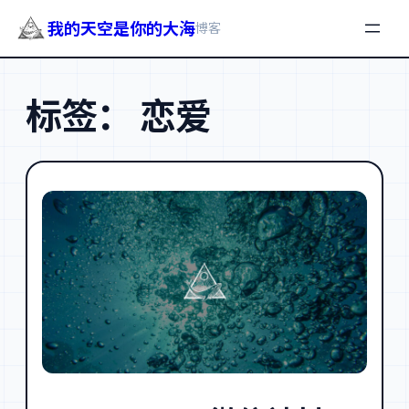
我的天空是你的大海
博客
跳
至
标签：
恋爱
内
容