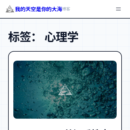
我的天空是你的大海
博客
跳
至
标签：
心理学
内
容