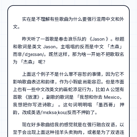
实在是不理解有些歌曲为什么要强行混用中文和外
文。
昨天听了一首歌是春击浪乐队的 《Jason 》。标题
和歌词是英文 Jason，主唱唱的反而是中文 「杰森」
而非/ˈdʒeɪsən/。既然这样，那为啥一开始不把歌取名
为 「杰森」 呢？
上面这个例子不是什么罪不容恕的事情，因为它不
影响歌曲表达和韵律，作为小瑕疵尚能容忍。但是市面
上也有一些中文改英文的画蛇添足行为，比如 A 公馆有
首歌 《放漾》，副歌的歌词是 「我想和你去 Mexico，
我想把你写进诗歌」 。这句词明明唱 「墨西哥」 押
韵，改成英语/ˈmɛksəˌkoʊ/反而不押韵了。
现在好多歌曲给我的感觉就是在强行融合双语，以
至于会出现上面这种挂羊头卖狗肉，或者是为了双语连