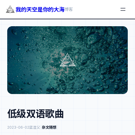
我的天空是你的大海
博客
跳
至
内
容
低级双语歌曲
2023-06-02
蓝湿父
杂文随想