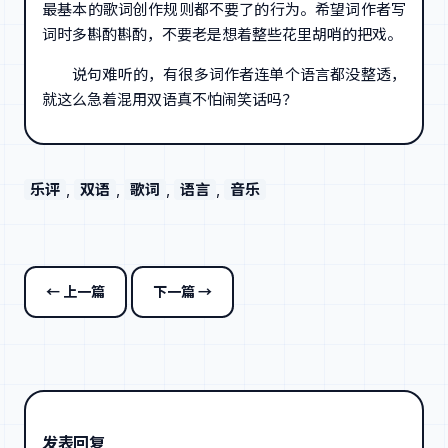
最基本的歌词创作规则都不要了的行为。希望词作者写
词时多斟酌斟酌，不要老是想着整些花里胡哨的把戏。
说句难听的，有很多词作者连单个语言都没整透，
就这么急着混用双语真不怕闹笑话吗？
乐评
, 
双语
, 
歌词
, 
语言
, 
音乐
← 上一篇
下一篇 →
发表回复