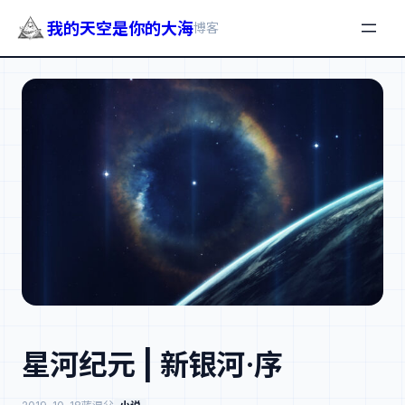
我的天空是你的大海
博客
跳
至
内
容
星河纪元 | 新银河·序