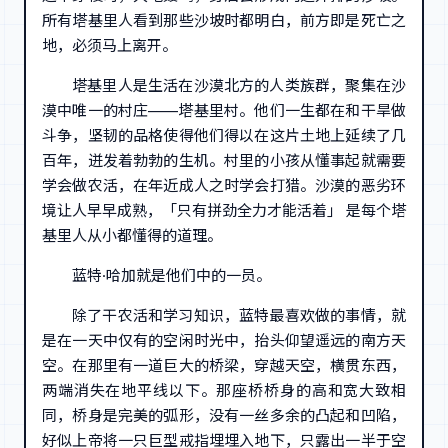
所有塔基里人看到那些沙坡时都明白，前方即是死亡之
地，必须马上离开。
塔基里人是生活在沙漠北方的人类族群，聚集在沙
漠中唯一的村庄——塔基里村。他们一生都在和干旱做
斗争，坚韧的品格使得他们得以在这片土地上延续了几
百年，迸发着勃勃的生机。村里的小孩从懂事起就需要
学会做农活，在年近成人之时学会打猎。沙漠的恶劣环
境让人早早成熟，「只有拼劲全力才能活着」 是每个塔
基里人从小都懂得的道理。
蓝特·哈加就是他们中的一员。
除了干农活和学习知识，蓝特最喜欢做的事情，就
是在一天中仅有的空闲时光中，抬头仰望遥远的南方天
空。在那里有一道巨大的桥梁，穿越天空，横贯东西，
两端消失在地平线以下。那座桥桥身的高和宽大致相
同，桥身是完美的弧形，没有一丝多余的凸起和凹陷，
好似上帝将一只巨型戒指埋埋入地下，只露出一半于空