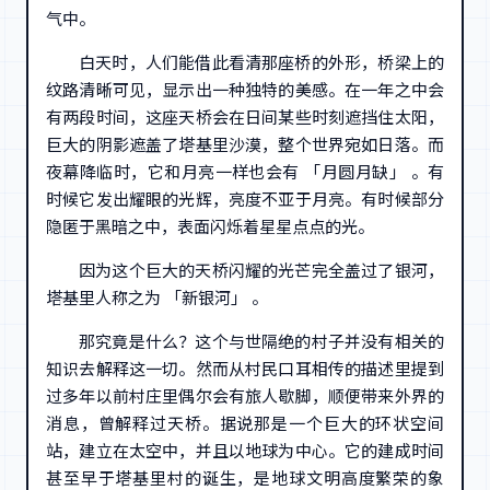
气中。
白天时，人们能借此看清那座桥的外形，桥梁上的
纹路清晰可见，显示出一种独特的美感。在一年之中会
有两段时间，这座天桥会在日间某些时刻遮挡住太阳，
巨大的阴影遮盖了塔基里沙漠，整个世界宛如日落。而
夜幕降临时，它和月亮一样也会有 「月圆月缺」 。有
时候它发出耀眼的光辉，亮度不亚于月亮。有时候部分
隐匿于黑暗之中，表面闪烁着星星点点的光。
因为这个巨大的天桥闪耀的光芒完全盖过了银河，
塔基里人称之为 「新银河」 。
那究竟是什么？这个与世隔绝的村子并没有相关的
知识去解释这一切。然而从村民口耳相传的描述里提到
过多年以前村庄里偶尔会有旅人歇脚，顺便带来外界的
消息，曾解释过天桥。据说那是一个巨大的环状空间
站，建立在太空中，并且以地球为中心。它的建成时间
甚至早于塔基里村的诞生，是地球文明高度繁荣的象