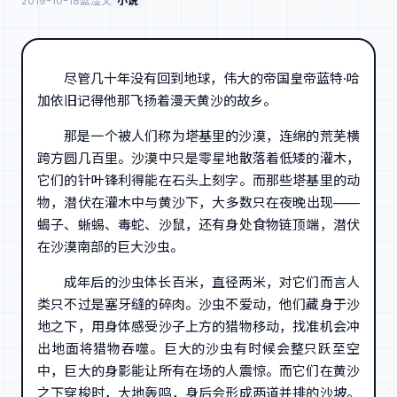
2019-10-18
蓝湿父
小说
尽管几十年没有回到地球，伟大的帝国皇帝蓝特·哈
加依旧记得他那飞扬着漫天黄沙的故乡。
那是一个被人们称为塔基里的沙漠，连绵的荒芜横
跨方圆几百里。沙漠中只是零星地散落着低矮的灌木，
它们的针叶锋利得能在石头上刻字。而那些塔基里的动
物，潜伏在灌木中与黄沙下，大多数只在夜晚出现——
蝎子、蜥蜴、毒蛇、沙鼠，还有身处食物链顶端，潜伏
在沙漠南部的巨大沙虫。
成年后的沙虫体长百米，直径两米，对它们而言人
类只不过是塞牙缝的碎肉。沙虫不爱动，他们藏身于沙
地之下，用身体感受沙子上方的猎物移动，找准机会冲
出地面将猎物吞噬。巨大的沙虫有时候会整只跃至空
中，巨大的身影能让所有在场的人震惊。而它们在黄沙
之下穿梭时，大地轰鸣，身后会形成两道并排的沙坡。