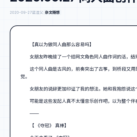
2020-09-27
蓝湿父
杂文随想
【真以为做同人曲那么容易吗】
女朋友昨晚接了一个给网文角色同人曲作词的活，结果
这个同人曲是古风的，前奏突出了古筝，到桥段又用
觉。
女朋友的说辞更加印证了我的想法。她和我抱怨说这
可能是这些发起人真不太懂音乐创作吧，以为整个伴
——
【 《夺冠》 真棒】