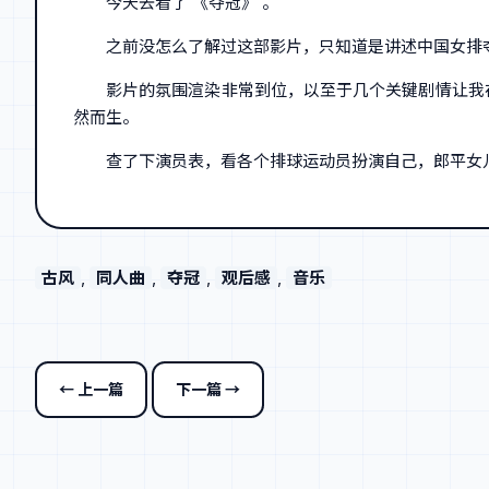
今天去看了 《夺冠》 。
之前没怎么了解过这部影片，只知道是讲述中国女排
影片的氛围渲染非常到位，以至于几个关键剧情让我
然而生。
查了下演员表，看各个排球运动员扮演自己，郎平女
古风
, 
同人曲
, 
夺冠
, 
观后感
, 
音乐
← 上一篇
下一篇 →