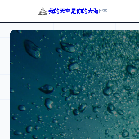
我的天空是你的大海
博客
跳
至
内
容