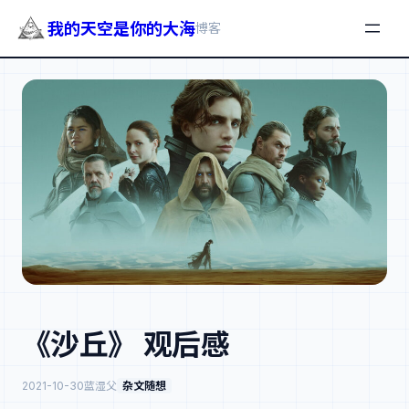
我的天空是你的大海
博客
跳
至
内
容
《沙丘》 观后感
2021-10-30
蓝湿父
杂文随想