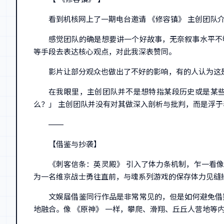
看到机核网上了一期电台邀请 《修容镇》 主创团队
感觉团队的确是想要讲一个好故事，无奈叙事水平不
等手段去表达核心观点，对此我深表赞同。
影片让部分观众也做出了不好的影响，有的人认为这
在我眼里，主创团队并不是想特指某段历史或是某些
么？」 主创团队并没有对其做深入剖析与批判，而是浮
——
【借鉴与抄袭】
《刺客信条：英灵殿》 引入了体力条机制，乍一看
为一名维京战士勇往直前，与魂系列游戏的保存体力见缝
文娱届借鉴同行作品是非常常见的，但是如何避免借
地融合。像 《原神》 一样，攀爬、滑翔、丘丘人营地等