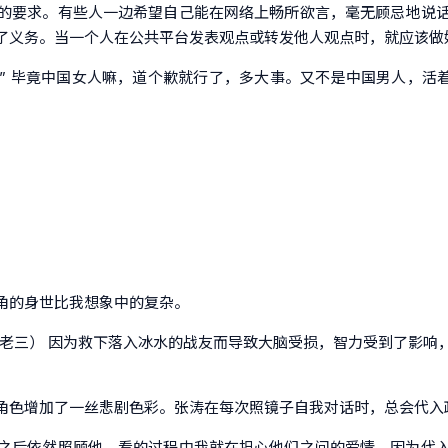
的要求。有些人一边希望自己能在网络上畅所欲言，毫无顾忌地说
了义务。当一个人在公共平台发表观点或转发他人观点时，就应该做
” 毕竟中国女人嘛，道个歉就行了，多大事。又不是中国男人，活着
角的身世比我想象中的复杂。
（老三） 因为救下落入冰水的战友而导致大脑受损，智力受到了影响
角色增加了一丝悲剧色彩。张涛在每次照镜子自我对话时，总会代入
之后依然照顾他。看的过程中我就在担心他们之间的爱情，因为代