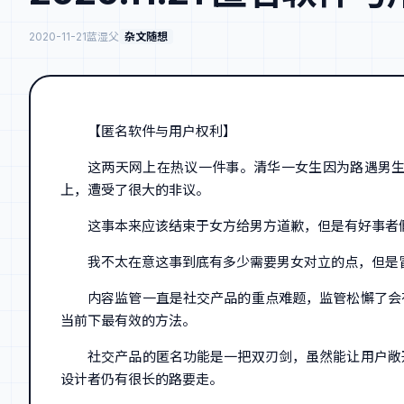
2020-11-21
蓝湿父
杂文随想
【匿名软件与用户权利】
这两天网上在热议一件事。清华一女生因为路遇男
上，遭受了很大的非议。
这事本来应该结束于女方给男方道歉，但是有好事者
我不太在意这事到底有多少需要男女对立的点，但是
内容监管一直是社交产品的重点难题，监管松懈了会
当前下最有效的方法。
社交产品的匿名功能是一把双刃剑，虽然能让用户敞
设计者仍有很长的路要走。