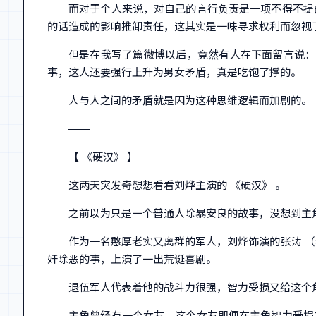
而对于个人来说，对自己的言行负责是一项不得不提
的话造成的影响推卸责任，这其实是一味寻求权利而忽视
但是在我写了篇微博以后，竟然有人在下面留言说：
事，这人还要强行上升为男女矛盾，真是吃饱了撑的。
人与人之间的矛盾就是因为这种思维逻辑而加剧的。
——
【 《硬汉》 】
这两天突发奇想想看看刘烨主演的 《硬汉》 。
之前以为只是一个普通人除暴安良的故事，没想到主
作为一名憨厚老实又离群的军人，刘烨饰演的张涛 
奸除恶的事，上演了一出荒诞喜剧。
退伍军人代表着他的战斗力很强，智力受损又给这个
主角曾经有一个女友，这个女友即便在主角智力受损