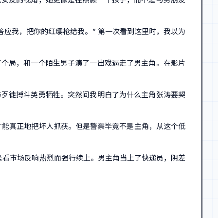
答应我，把你的红缨枪给我。” 第一次看到这里时，我以为
了个局，和一个陌生男子演了一出戏逼走了男主角。在影片
与歹徒搏斗英勇牺牲。突然间我明白了为什么主角张涛要契
才能真正地把坏人抓获。但是警察毕竟不是主角，从这个低
是看市场反响热烈而强行续上。男主角当上了快递员，阴差