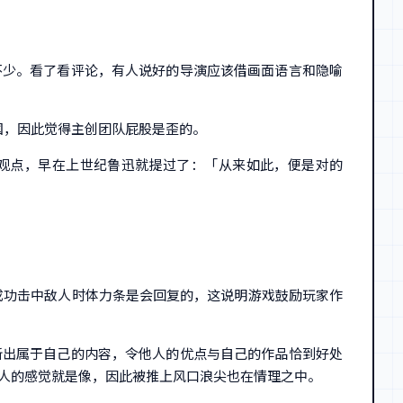
不少。看了看评论，有人说好的导演应该借画面语言和隐喻
国，因此觉得主创团队屁股是歪的。
种观点，早在上世纪鲁迅就提过了：「从来如此，便是对的
成功击中敌人时体力条是会回复的，这说明游戏鼓励玩家作
新出属于自己的内容，令他人的优点与自己的作品恰到好处
给人的感觉就是像，因此被推上风口浪尖也在情理之中。