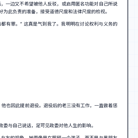
话，一边又不希望被他人反驳，或启用匿名功能对自己所说
好为此负责的准备，接受道德尺度和法律尺度的检视。
都有罪。” 这真是气到我了。我明明在讨论权利与义务的
，他也因此提前退役。退役后的老三没有工作，一直做着惩
政委与自己说话，足可见政委对他人生的影响。
入女友的视角，她更像是在照顾一个孩子，而不是与男朋友