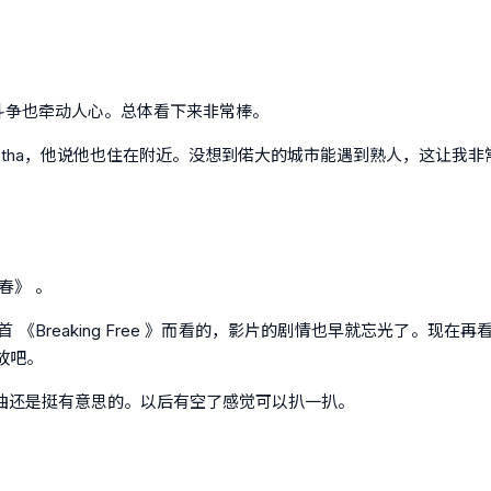
的斗争也牵动人心。总体看下来非常棒。
otha，他说他也住在附近。没想到偌大的城市能遇到熟人，这让我非
春》 。
《Breaking Free 》而看的，影片的剧情也早就忘光了。现
故吧。
到歌曲编曲还是挺有意思的。以后有空了感觉可以扒一扒。