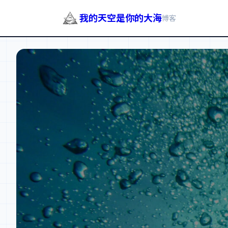
我的天空是你的大海
博客
跳
至
内
容