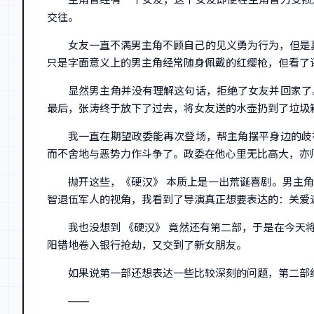
交往。
女友一直不满男主角不顾自己的见义勇为行为，但是真
只是字面意义上的男主角经常随身佩戴的红缨枪，但看了
显然男主角并没有理解这句话，拒绝了女友并回家了
最后，张涛终于放下了过去，将女友送的水壶扔到了垃圾
我一直在期望政委能再次登场，帮主角摆平身边的歧
而不舍地与恶势力作斗争了。政委在他心里无比高大，亦
抛开这些，《硬汉》 本质上是一出荒诞喜剧。男主
智退伍军人的视角，我看到了导演真正想要表达的：关爱
我也没想到 《硬汉》 竟然还有第二部，于是在今
阳错地卷入银行抢劫，又交到了新女朋友。
如果说第一部还想表达一些比较深刻的问题，第二部
——