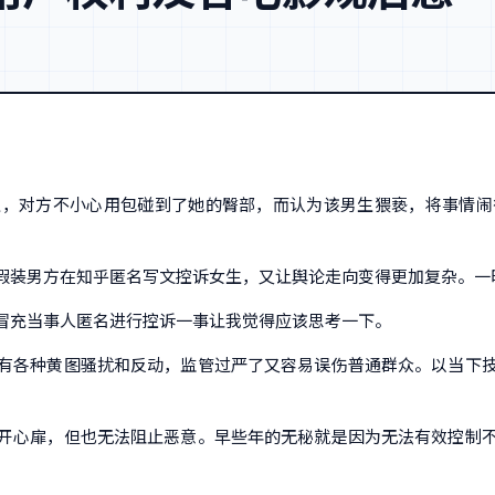
生，对方不小心用包碰到了她的臀部，而认为该男生猥亵，将事情闹
假装男方在知乎匿名写文控诉女生，又让舆论走向变得更加复杂。一
冒充当事人匿名进行控诉一事让我觉得应该思考一下。
有各种黄图骚扰和反动，监管过严了又容易误伤普通群众。以当下
开心扉，但也无法阻止恶意。早些年的无秘就是因为无法有效控制