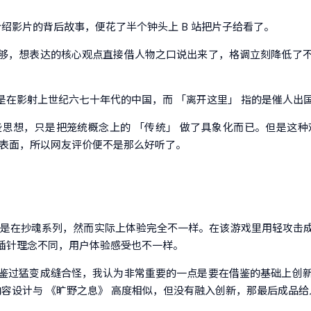
介绍影片的背后故事，便花了半个钟头上 B 站把片子给看了。
够，想表达的核心观点直接借人物之口说出来了，格调立刻降低了
是在影射上世纪六七十年代的中国，而 「离开这里」 指的是催人出
思想，只是把笼统概念上的 「传统」 做了具象化而已。但是这
于表面，所以网友评价便不是那么好听了。
像是在抄魂系列，然而实际上体验完全不一样。在该游戏里用轻攻击
插针理念不同，用户体验感受也不一样。
鉴过猛变成缝合怪，我认为非常重要的一点是要在借鉴的基础上创
内容设计与 《旷野之息》 高度相似，但没有融入创新，那最后成品