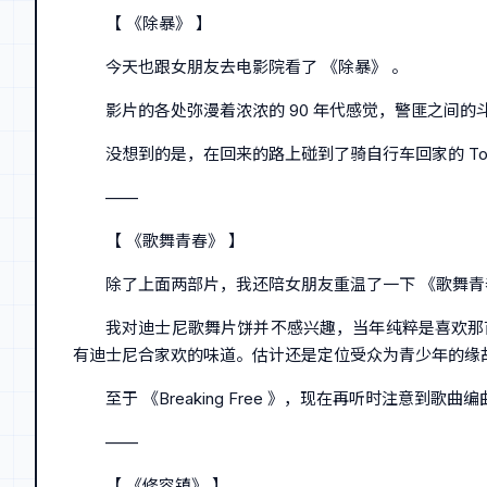
【 《除暴》 】
今天也跟女朋友去电影院看了 《除暴》 。
影片的各处弥漫着浓浓的 90 年代感觉，警匪之间
没想到的是，在回来的路上碰到了骑自行车回家的 T
——
【 《歌舞青春》 】
除了上面两部片，我还陪女朋友重温了一下 《歌舞青
我对迪士尼歌舞片饼并不感兴趣，当年纯粹是喜欢那首 
有迪士尼合家欢的味道。估计还是定位受众为青少年的缘
至于 《Breaking Free 》，现在再听时注意
——
【 《修容镇》 】