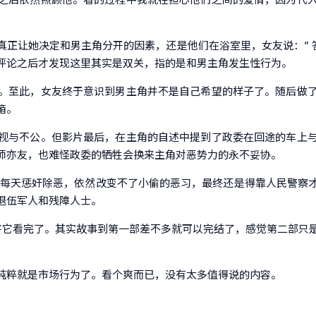
正让她决定和男主角分开的因素，还是他们在浴室里，女友说：” 
评论之后才发现这里其实是双关，指的是和男主角发生性行为。
。至此，女友终于意识到男主角并不是自己希望的样子了。随后做
箱。
视与不公。但影片最后，在主角的自述中提到了政委在回途的车上
师亦友，也难怪政委的牺牲会换来主角对恶势力的永不妥协。
角每天惩奸除恶，依然改变不了小偷的恶习，最终还是得靠人民警察
退伍军人和残障人士。
天将它看完了。其实故事到第一部差不多就可以完结了，感觉第二部只
纯粹就是市场行为了。看个爽而已，没有太多值得说的内容。