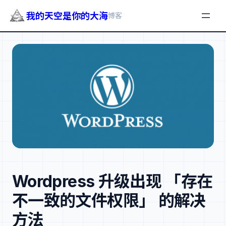
我的天空是你的大海
博客
跳
至
内
容
Wordpress 升级出现 「存在
不一致的文件权限」 的解决
方法