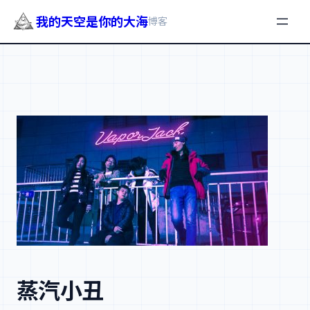
我的天空是你的大海
博客
跳
至
内
容
蒸汽小丑