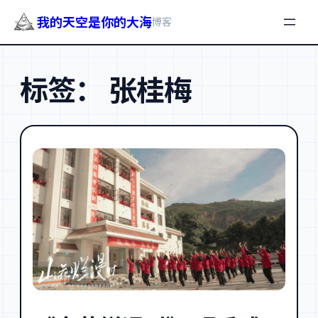
我的天空是你的大海
博客
跳
至
标签：
张桂梅
内
容