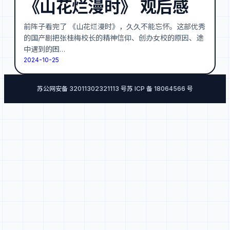
《山花烂漫时》 观后感
前阵子看完了 《山花烂漫时》，久久不能忘怀。这部优秀
的国产剧把张桂梅校长的精神信仰、创办女校的原因、途
中遇到的困…
2024-10-25
苏公网安备 32011302321113 号
苏 ICP 备 18064566 号