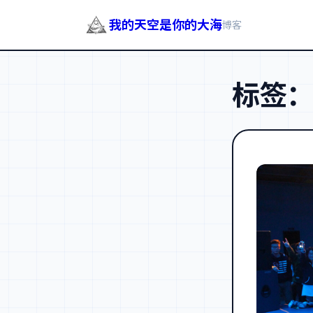
我的天空是你的大海
博客
跳
至
标签
内
容