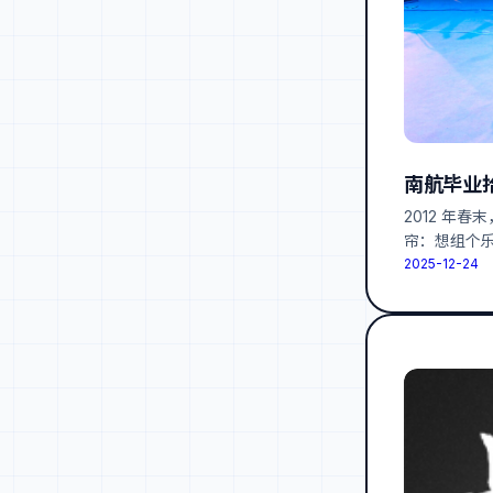
南航毕业拾
2012 年
帘：想组个
2025-12-24