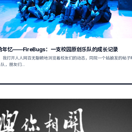
年忆——FireBugs：一支校园原创乐队的成长记录
春末，我打开人人网百无聊赖地浏览着校友们的动态，同院一个姑娘发的帖子
乐队，朋友们…