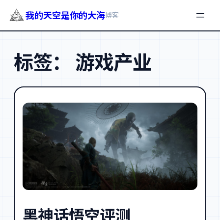
我的天空是你的大海
博客
跳
至
标签：
游戏产业
内
容
黑神话悟空评测