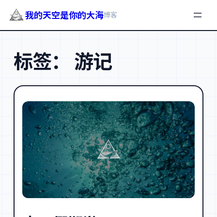
我的天空是你的大海
博客
跳
至
标签：
游记
内
容