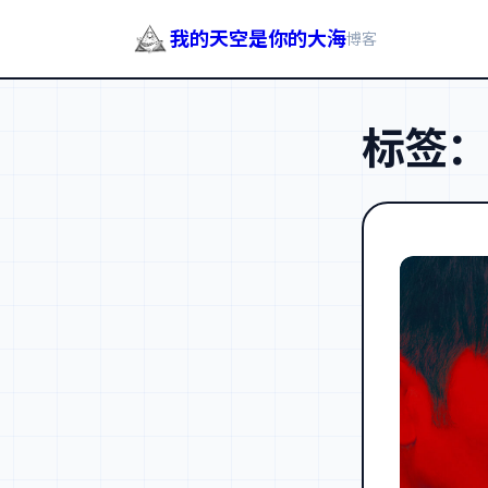
我的天空是你的大海
博客
跳
至
标签
内
容