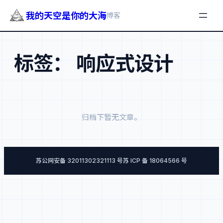
我的天空是你的大海
博客
跳
至
标签：
响应式设计
内
容
归档下暂无文章。
苏公网安备 32011302321113 号
苏 ICP 备 18064566 号