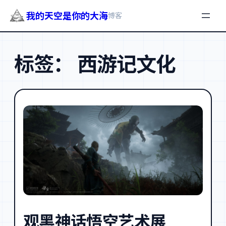
我的天空是你的大海
博客
跳
至
标签：
西游记文化
内
容
观黑神话悟空艺术展