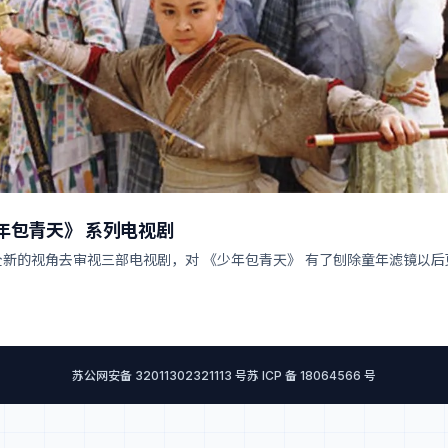
年包青天》 系列电视剧
全新的视角去审视三部电视剧，对 《少年包青天》 有了刨除童年滤镜以后
苏公网安备 32011302321113 号
苏 ICP 备 18064566 号