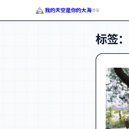
我的天空是你的大海
博客
跳
至
标签
内
容