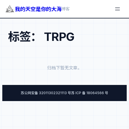
我的天空是你的大海
博客
跳
至
标签：
TRPG
内
容
归档下暂无文章。
苏公网安备 32011302321113 号
苏 ICP 备 18064566 号