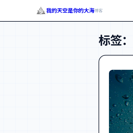
我的天空是你的大海
博客
跳
至
标签
内
容