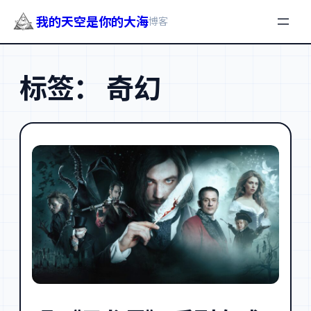
我的天空是你的大海
博客
跳
至
标签：
奇幻
内
容