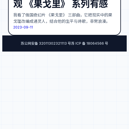
观 《果戈里》 系列有感
我看了俄国奇幻片 《果戈里》 三部曲，它把现实中的果
戈理改编成通灵人，结合他的生平与诗歌，非常浪漫。
2023-09-11
苏公网安备 32011302321113 号
苏 ICP 备 18064566 号