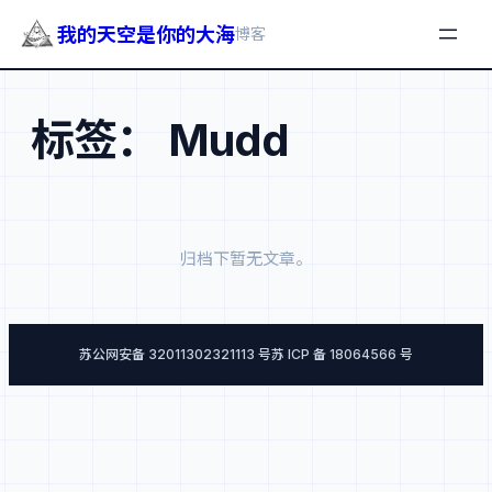
我的天空是你的大海
博客
跳
至
标签：
Mudd
内
容
归档下暂无文章。
苏公网安备 32011302321113 号
苏 ICP 备 18064566 号