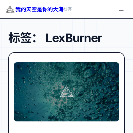
我的天空是你的大海
博客
跳
至
标签：
LexBurner
内
容