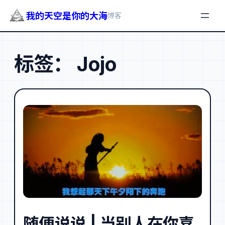
我的天空是你的大海
博客
跳
至
标签：
Jojo
内
容
随便说说 | 当别人在你喜