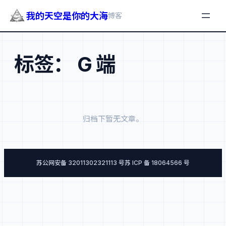
我的天空是你的大海
博客
跳
至
标签：
G 端
内
容
归档下暂无文章。
苏公网安备 32011302321113 号
苏 ICP 备 18064566 号