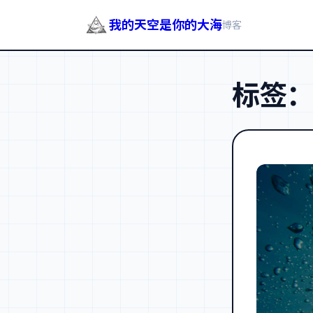
我的天空是你的大海
博客
跳
至
标签
内
容