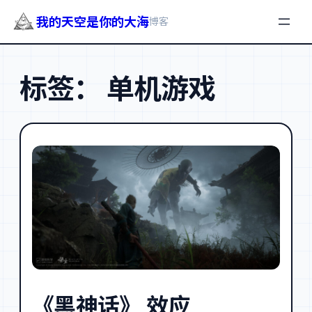
我的天空是你的大海
博客
跳
至
标签：
单机游戏
内
容
《黑神话》 效应