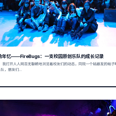
年忆——FireBugs：一支校园原创乐队的成长记录
春末，我打开人人网百无聊赖地浏览着校友们的动态，同院一个姑娘发的帖子
乐队，朋友们…