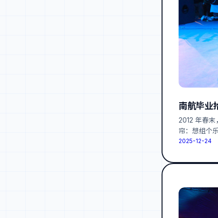
南航毕业拾
2012 年
帘：想组个
2025-12-24