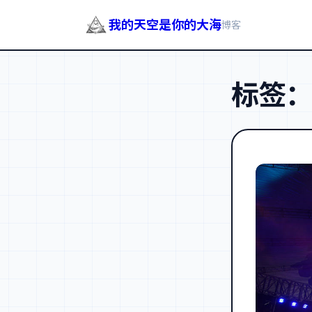
我的天空是你的大海
博客
跳
至
标签
内
容