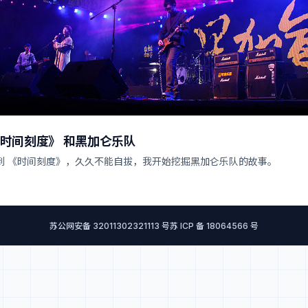
《时间刻度》 和黑加仑乐队
听到 《时间刻度》，久久不能自拔，我开始挖掘黑加仑乐队的故事。
苏公网安备 32011302321113 号
苏 ICP 备 18064566 号