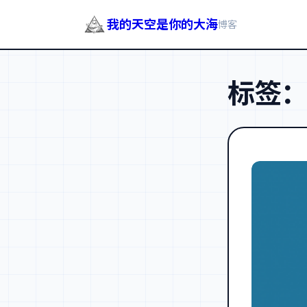
我的天空是你的大海
博客
跳
至
标签
内
容