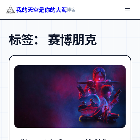
我的天空是你的大海
博客
跳
至
标签：
赛博朋克
内
容