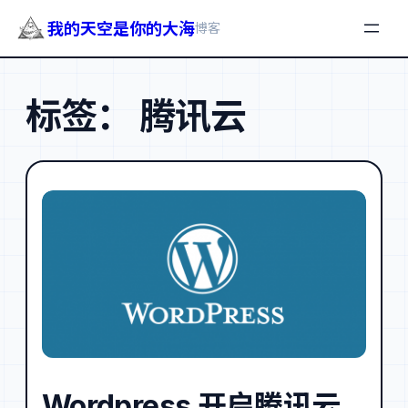
我的天空是你的大海
博客
跳
至
标签：
腾讯云
内
容
Wordpress 开启腾讯云