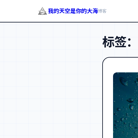
我的天空是你的大海
博客
跳
至
标签
内
容