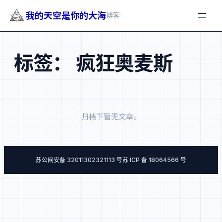
我的天空是你的大海
博客
跳
至
标签：
疯狂奥麦斯
内
容
归档下暂无文章。
苏公网安备 32011302321113 号
苏 ICP 备 18064566 号