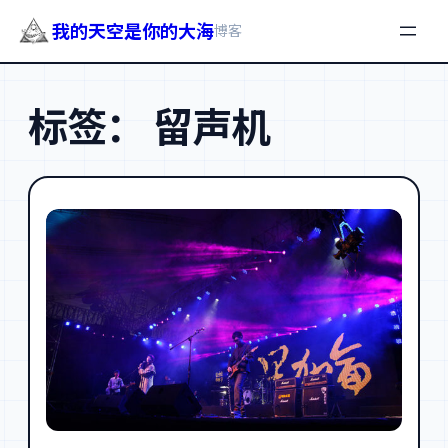
我的天空是你的大海
博客
跳
至
标签：
留声机
内
容