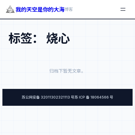
我的天空是你的大海
博客
跳
至
标签：
烧心
内
容
归档下暂无文章。
苏公网安备 32011302321113 号
苏 ICP 备 18064566 号