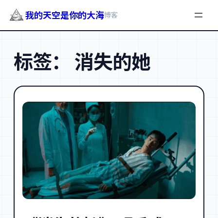
我的天空是你的大海
博客
跳
至
标签：
消失的她
内
容