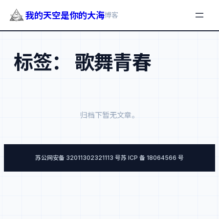
我的天空是你的大海
博客
跳
至
标签：
歌舞青春
内
容
归档下暂无文章。
苏公网安备 32011302321113 号
苏 ICP 备 18064566 号