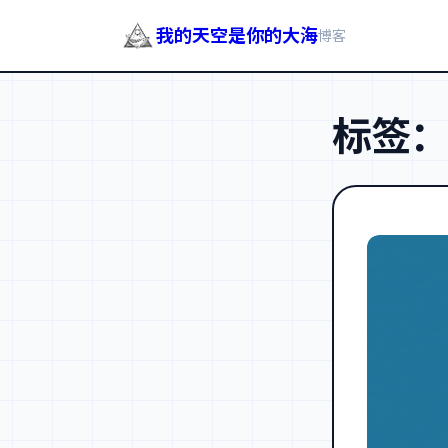
我的天空是你的大海
博客
跳
至
标签
内
容