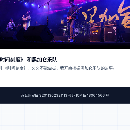
《时间刻度》 和黑加仑乐队
听到 《时间刻度》，久久不能自拔，我开始挖掘黑加仑乐队的故事。
苏公网安备 32011302321113 号
苏 ICP 备 18064566 号