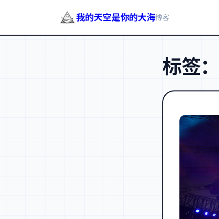
我的天空是你的大海
博客
跳
至
标签
内
容