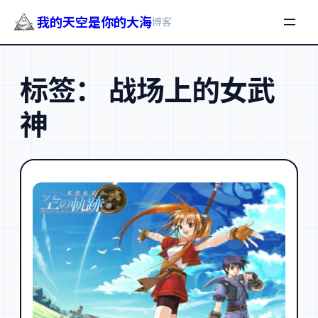
我的天空是你的大海
博客
跳
至
标签：
战场上的女武
内
容
神