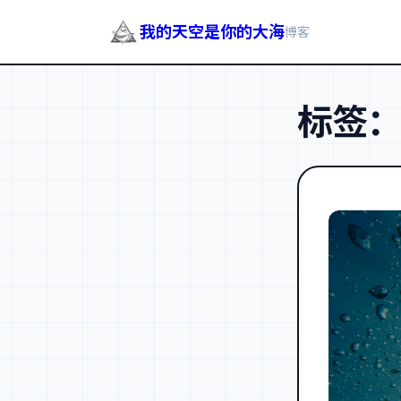
我的天空是你的大海
博客
跳
至
标签
内
容