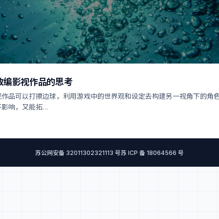
改编影视作品的思考
视作品可以打擦边球，利用游戏中的世界观和设定去构建另一视角下的角
不影响，又能拓…
苏公网安备 32011302321113 号
苏 ICP 备 18064566 号