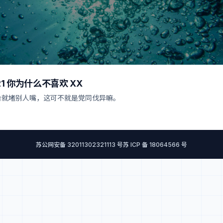
0.21 你为什么不喜欢 XX
合就堵别人嘴，这可不就是党同伐异嘛。
苏公网安备 32011302321113 号
苏 ICP 备 18064566 号