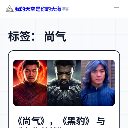
我的天空是你的大海
博客
跳
至
标签：
尚气
内
容
《尚气》，《黑豹》 与