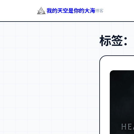
我的天空是你的大海
博客
跳
至
标签
内
容