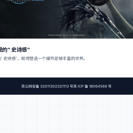
的” 史诗感”
’ 史诗感’，就得塑造一个细节足够丰富的世界。
苏公网安备 32011302321113 号
苏 ICP 备 18064566 号