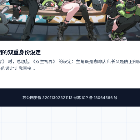
游的双重身份设定
零》 时，总想起 《双生视界》 的设定：主角既是咖啡店店长又是防卫部
务的设定让我直接…
苏公网安备 32011302321113 号
苏 ICP 备 18064566 号