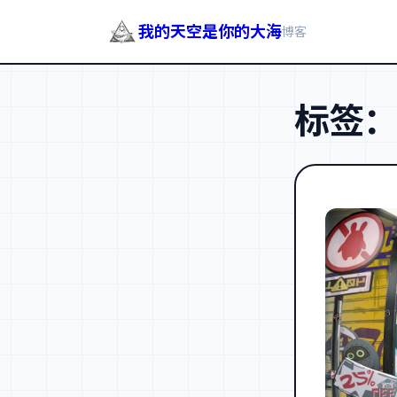
我的天空是你的大海
博客
跳
至
标签
内
容