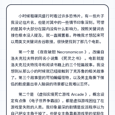
小时候租碟风盛行时看过许多恐怖片，有一些片子
我没记住片名，但是对其中的一些情节印象深刻。可惜
的是其中大部分在国内没有什么影响力，按照关键词去
搜也根本没人提及，就一直搁置着。昨晚我才想起来可
以用英文关键词去谷歌搜，很快便找到了那几个电影。
第一个是 《夜夜破胆 Necronomicon 》，改编自
洛夫克拉夫特的同名小说集 《死灵之书》 。电影就是
洛夫克拉夫特找寻和阅读书籍上的三个短篇故事。我没
想到从那么小的时候就已经接触到了克苏鲁的相关故事
了。第三个故事里的可怕蝙蝠怪物，以及男主角撕下僧
侣的脸皮露出非人脑袋的场景都让我难以忘怀。
第二个是 《虚拟实境死亡游戏 Arcade 》，概念设
定有点像 《电子世界争霸战》，都是虚拟游戏困住了在
游戏里失败的人类。我印象最深的剧情是反派程序以为
自己把女主角干掉了，但是女主角靠着游戏里的奖励生