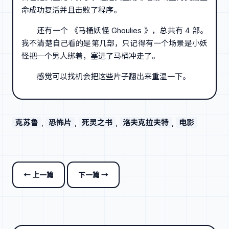
命成功复活并且击败了程序。
还有一个 《马桶妖怪 Ghoulies 》，总共有 4 部。
我不清楚自己看的是第几部，只记得有一个场景是小妖
怪把一个男人绑着，塞进了马桶冲走了。
感觉可以找机会把这些片子翻出来重温一下。
克苏鲁
, 
恐怖片
, 
死灵之书
, 
洛夫克拉夫特
, 
电影
← 上一篇
下一篇 →