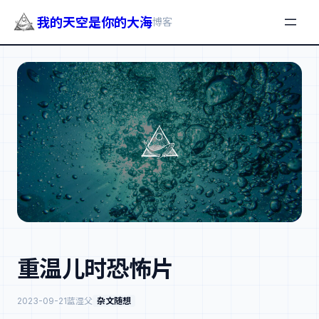
我的天空是你的大海
博客
跳
至
内
容
重温儿时恐怖片
2023-09-21
蓝湿父
杂文随想