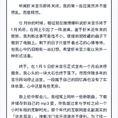
听闻虾米音乐即将关闭，我的第一反应竟然并不是
慌乱，而是释然。
12 月份的时候，相征就在微博爆料说虾米音乐将于
1 月关闭，在网上引起了一阵波澜。鉴于虾米近年来的
颓势，我判断这事可能性不小，便提前把收藏的曲子下
载到了电脑上。剩下的日子只是怀着忐忑的心情等待，
但我心中仍旧抱有一丝幻想，希望虾米至少能以另外一
种形式活着。
终于，在 1 月 5 日虾米音乐正式宣布一个月后关停
服务，我心头的一块大石也终于落下。然而伴随多年的
音乐网站停止运营，一段属于自己的回忆再也没有了实
体依靠，心中还是有些无奈。
刚上初中那会儿，我经常上网听一些新歌曲，下载
并储存到自己的 mp3 里，伴我度过家与学校之间一个
小时车程的无聊时光。那个年代的互联网是名副其实的
「信息孤岛」，搜索冷门音乐资源并不便利。为了找一