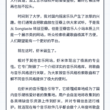
大行其道，加上音乐版权开始慢慢整顿，最终它被压得
再也抬不起头。
时间到了大学，我对国内摇滚乐队产生了浓厚的兴
趣。他们通常会把歌曲放在豆瓣上供大家试听，于是我
从 Songtaste 转战豆瓣。但是豆瓣音乐人小站本质上只
是一个展示类的网站，听众检索收藏歌曲极其不方便，
人们期望能有一个更好的平台。
就在这时，虾米诞生了。
相对于其他音乐网站，虾米体现出了极高的专业
性。它专门制做了一个介绍详实的音乐风格库，将歌曲
与音乐风格进行关联，为大家按音乐风格检索歌曲和了
解不同音乐风格提供了极大的便利。
在虾米的音乐理念引导下，它顺理成章地成为了国
内音乐硬核爱好者的聚集地。用户会自发地将收集到的
各类稀缺音乐资源上传到虾米，并对专辑信息进行维
护。就连现在每个音乐软件几乎都会做个人年度听歌盘