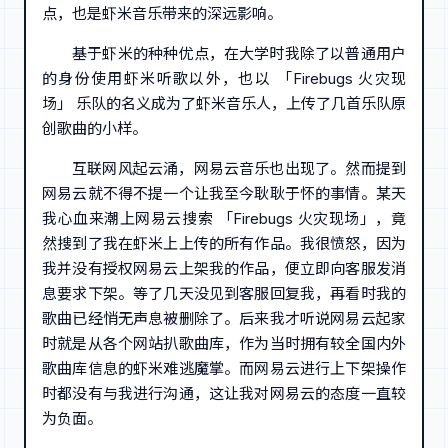
点，也是虾米音乐带来的深远影响。
基于虾米的种种优点，在大学时我除了以普通用户
的身份使用虾米听歌以外，也以 「Firebugs 火灾现
场」 乐队的名义成为了虾米音乐人，上传了几首乐队原
创歌曲的小样。
互联网风起云涌，网易云音乐也出现了。然而提到
网易云就不得不提一个让我至今耿耿于怀的事情。某天
我心血来潮上网易云搜索 「Firebugs 火灾现场」，竟
然搜到了我在虾米上上传的所有作品。我很愤怒，因为
我并没有授权网易云上架我的作品，便立即向客服发消
息要求下架。等了几天没见到客服回复我，再看时我的
歌曲已经悄无声息被删除了。后来我才听说网易云起家
时就是从各个网站扒歌曲库，作为当时拥有较全国内外
歌曲库信息的虾米难逃魔掌。而网易云进行上下架操作
时都没有与我进行沟通，这让我对网易云的态度一直较
为负面。