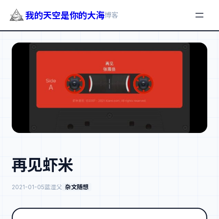
我的天空是你的大海
博客
跳
至
内
容
再见虾米
2021-01-05
蓝湿父
杂文随想