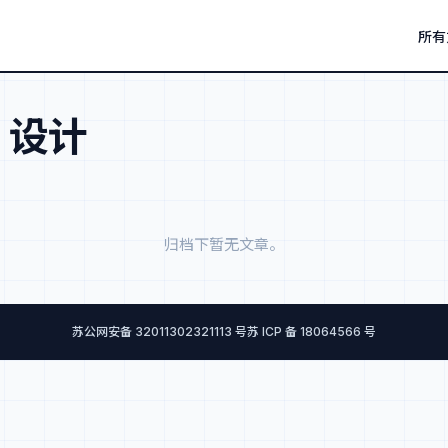
所有
：
设计
归档下暂无文章。
苏公网安备 32011302321113 号
苏 ICP 备 18064566 号